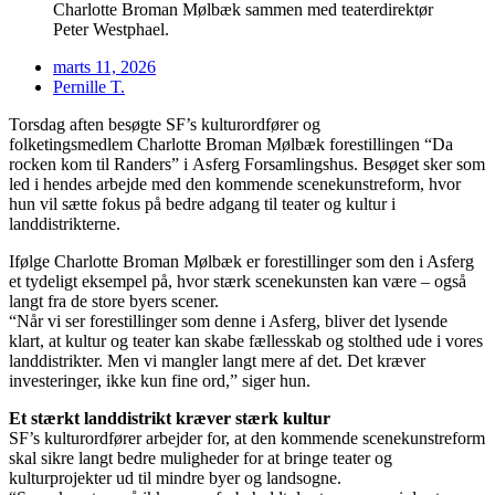
Charlotte Broman Mølbæk sammen med teaterdirektør
Peter Westphael.
marts 11, 2026
Pernille T.
Torsdag aften besøgte SF’s kulturordfører og
folketingsmedlem Charlotte Broman Mølbæk forestillingen “Da
rocken kom til Randers” i Asferg Forsamlingshus. Besøget sker som
led i hendes arbejde med den kommende scenekunstreform, hvor
hun vil sætte fokus på bedre adgang til teater og kultur i
landdistrikterne.
Ifølge Charlotte Broman Mølbæk er forestillinger som den i Asferg
et tydeligt eksempel på, hvor stærk scenekunsten kan være – også
langt fra de store byers scener.
“Når vi ser forestillinger som denne i Asferg, bliver det lysende
klart, at kultur og teater kan skabe fællesskab og stolthed ude i vores
landdistrikter. Men vi mangler langt mere af det. Det kræver
investeringer, ikke kun fine ord,” siger hun.
Et stærkt landdistrikt kræver stærk kultur
SF’s kulturordfører arbejder for, at den kommende scenekunstreform
skal sikre langt bedre muligheder for at bringe teater og
kulturprojekter ud til mindre byer og landsogne.