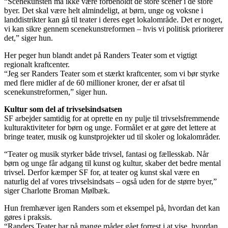
“Scenekunsten må ikke være forbeholdt de store scener i de store
byer. Det skal være helt almindeligt, at børn, unge og voksne i
landdistrikter kan gå til teater i deres eget lokalområde. Det er noget,
vi kan sikre gennem scenekunstreformen – hvis vi politisk prioriterer
det,” siger hun.
Her peger hun blandt andet på Randers Teater som et vigtigt
regionalt kraftcenter.
“Jeg ser Randers Teater som et stærkt kraftcenter, som vi bør styrke
med flere midler af de 60 millioner kroner, der er afsat til
scenekunstreformen,” siger hun.
Kultur som del af trivselsindsatsen
SF arbejder samtidig for at oprette en ny pulje til trivselsfremmende
kulturaktiviteter for børn og unge. Formålet er at gøre det lettere at
bringe teater, musik og kunstprojekter ud til skoler og lokalområder.
“Teater og musik styrker både trivsel, fantasi og fællesskab. Når
børn og unge får adgang til kunst og kultur, skaber det bedre mental
trivsel. Derfor kæmper SF for, at teater og kunst skal være en
naturlig del af vores trivselsindsats – også uden for de større byer,”
siger Charlotte Broman Mølbæk.
Hun fremhæver igen Randers som et eksempel på, hvordan det kan
gøres i praksis.
“Randers Teater har på mange måder gået forrest i at vise, hvordan