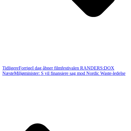
Tidligere
Forrige
I dag åbner filmfestivalen RANDERS:DOX
Næste
Miljøminister: S vil finansiere sag mod Nordic Waste-ledelse