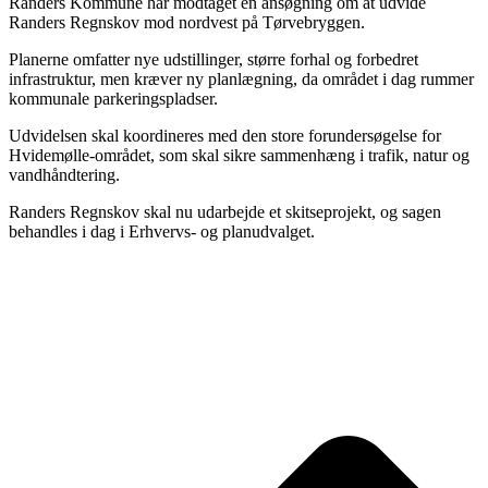
Randers Kommune har modtaget en ansøgning om at udvide
Randers Regnskov mod nordvest på Tørvebryggen.
Planerne omfatter nye udstillinger, større forhal og forbedret
infrastruktur, men kræver ny planlægning, da området i dag rummer
kommunale parkeringspladser.
Udvidelsen skal koordineres med den store forundersøgelse for
Hvidemølle-området, som skal sikre sammenhæng i trafik, natur og
vandhåndtering.
Randers Regnskov skal nu udarbejde et skitseprojekt, og sagen
behandles i dag i Erhvervs- og planudvalget.