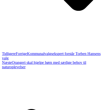
Tidligere
Forrige
Kommunalvalgsekspert forstår Torben Hansens
valg
Næste
Orangeri skal hjælpe børn med særlige behov til
naturoplevelser