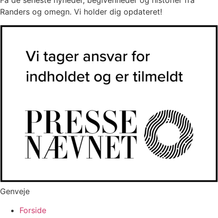
Få de seneste nyheder, begivenheder og historier fra
Randers og omegn. Vi holder dig opdateret!
Genveje
Forside