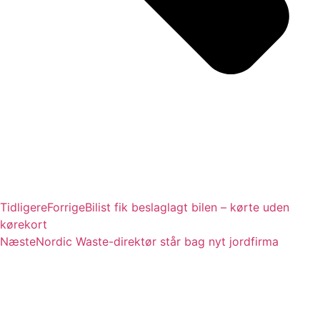
Tidligere
Forrige
Bilist fik beslaglagt bilen – kørte uden
kørekort
Næste
Nordic Waste-direktør står bag nyt jordfirma