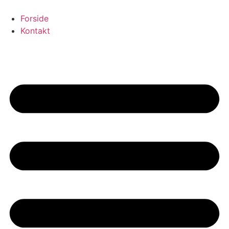
Videre
til
Forside
indhold
Kontakt