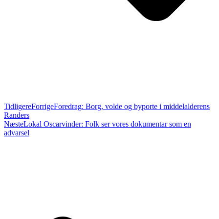
Tidligere
Forrige
Foredrag: Borg, volde og byporte i middelalderens
Randers
Næste
Lokal Oscarvinder: Folk ser vores dokumentar som en
advarsel