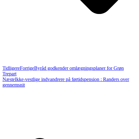
Tidligere
Forrige
Byråd godkender omlægningsplaner for Grøn
Trepart
Næste
Ikke-vestlige indvandrere på førtidspension : Randers over
gennemsnit