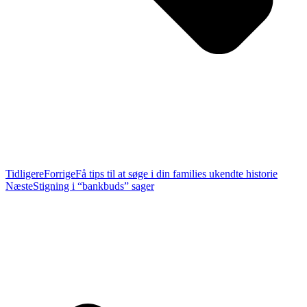
Tidligere
Forrige
Få tips til at søge i din families ukendte historie
Næste
Stigning i “bankbuds” sager