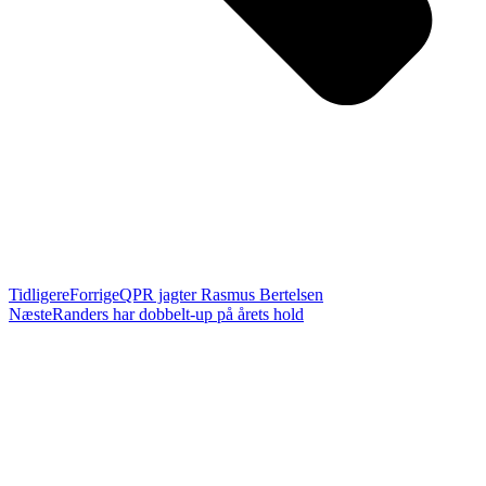
Tidligere
Forrige
QPR jagter Rasmus Bertelsen
Næste
Randers har dobbelt-up på årets hold