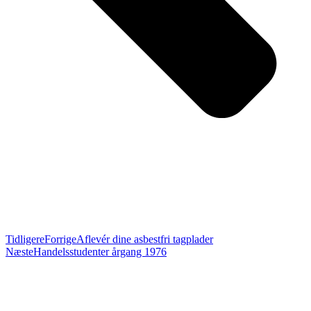
Tidligere
Forrige
Aflevér dine asbestfri tagplader
Næste
Handelsstudenter årgang 1976