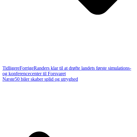
Tidligere
Forrige
Randers klar til at drøfte landets første simulations-
og konferencecenter til Forsvaret
Næste
50 biler skaber splid og utryghed