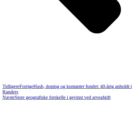
Tidligere
Forrige
Hash, doping og kontanter fundet: 40-årig anholdt i
Randers
Næste
Store geografiske forskelle i gevinst ved arveafgift