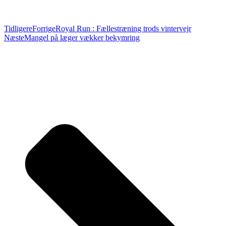
Tidligere
Forrige
Royal Run : Fællestræning trods vintervejr
Næste
Mangel på læger vækker bekymring