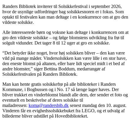
Randers Bibliotek inviterer til Solsikkefestival i september 2026,
hvor de usynlige udfordringer bag solsikkesnoren er i fokus. Som
optakt til festivalen kan man deltage i en konkurrence om at gro den
vildeste solsikke.
Alle interesserede børn og voksne kan deltage i konkurrencen om at
gro den vildeste solsikke – og følge blomstens udvikling fra frø til
solgult vidunder. Det tager 8 til 12 uger at gro en solsikke.
“Det betyder ikke noget, hvor høj solsikken bliver – den kan være
vild på mange måder. Vindersolsikken kan være lille i en stor have,
den eneste blomst på altanen, eller bare lidt speciel midt i et bed af
andre blomster,” siger Bettina Boddum, medarrangør af
Solsikkefestivalen på Randers Bibliotek.
Man kan hente gratis solsikkefrø på alle biblioteker i Randers
Kommune, i Bogbussen og i No. 17 så længe lager haves. Der
bliver trukket en vinderblomst blandt alle dem, der sender et foto og
eventuelt en beskrivelse af deres solsikke til
mailadressen:
koma@randersbib.dk
senest mandag den 10. august.
Vinderen får en evighedssolsikkebuket fra LEGO, og et udvalg af
billederne bliver udstillet på Hovedbiblioteket.