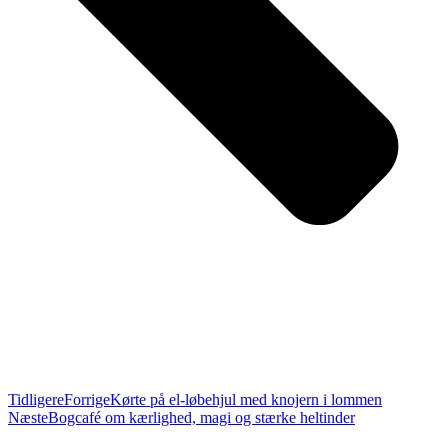
Tidligere
Forrige
Kørte på el-løbehjul med knojern i lommen
Næste
Bogcafé om kærlighed, magi og stærke heltinder