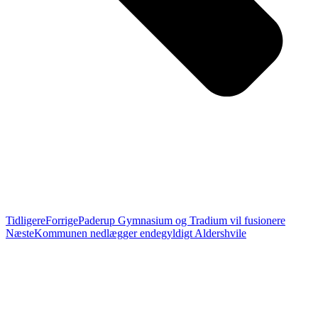
Tidligere
Forrige
Paderup Gymnasium og Tradium vil fusionere
Næste
Kommunen nedlægger endegyldigt Aldershvile