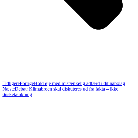
Tidligere
Forrige
Hold øje med mistænkelig adfærd i dit nabolag
Næste
Debat: Klimabroen skal diskuteres ud fra fakta – ikke
ønsketænkning