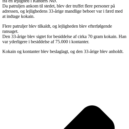
fra en lejlighed i Randers NØ.
Da patruljen ankom til stedet, blev der truffet flere personer på
adressen, og lejlighedens 33-årige mandlige beboer var i færd med
at indtage kokain.
Flere patruljer blev tilkaldt, og lejligheden blev efterfølgende
ransaget.
Den 33-årige blev sigtet for besiddelse af cirka 70 gram kokain. Han
var yderligere i besiddelse af 75.000 i kontanter.
Kokain og kontanter blev beslaglagt, og den 33-årige blev anholdt.