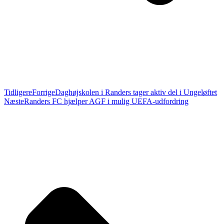
Tidligere
Forrige
Daghøjskolen i Randers tager aktiv del i Ungeløftet
Næste
Randers FC hjælper AGF i mulig UEFA-udfordring