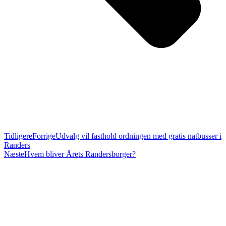
Tidligere
Forrige
Udvalg vil fasthold ordningen med gratis natbusser i
Randers
Næste
Hvem bliver Årets Randersborger?