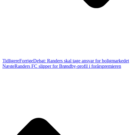
Tidligere
Forrige
Debat: Randers skal tage ansvar for boligmarkedet
Næste
Randers FC slipper for Brøndby-profil i forårspremieren