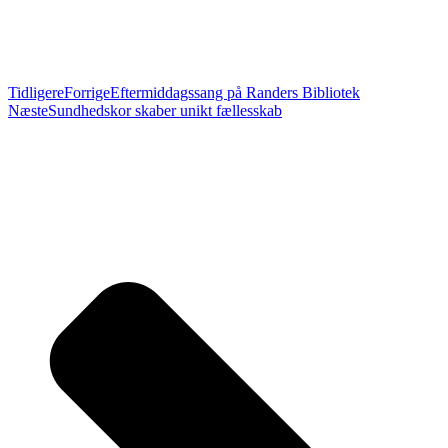
Tidligere
Forrige
Eftermiddagssang på Randers Bibliotek
Næste
Sundhedskor skaber unikt fællesskab