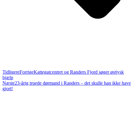
Tidligere
Forrige
Kattegatcentret og Randers Fjord søger østjysk
hjælp
Næste
23-årig truede dørmand i Randers – det skulle han ikke have
gjort!