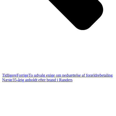
Tidligere
Forrige
To udvalg enige om nedsættelse af forældrebetaling
Næste
35-årig anholdt efter brand i Randers