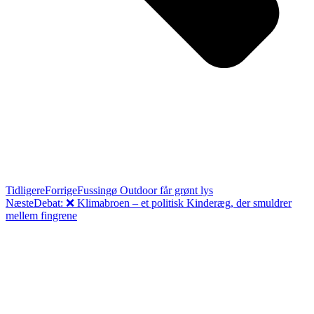
Tidligere
Forrige
Fussingø Outdoor får grønt lys
Næste
Debat: ❌ Klimabroen – et politisk Kinderæg, der smuldrer
mellem fingrene