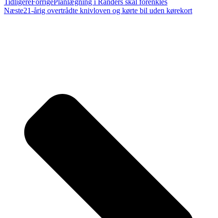
Tidligere
Forrige
Planlægning i Randers skal forenkles
Næste
21-årig overtrådte knivloven og kørte bil uden kørekort