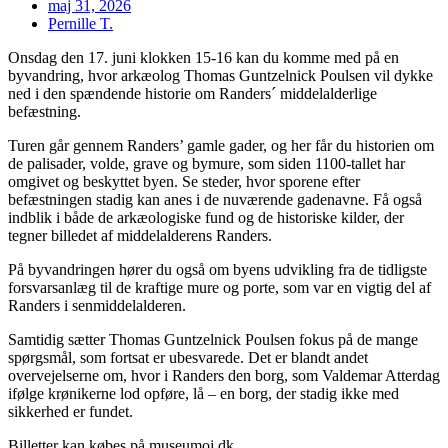
maj 31, 2026
Pernille T.
Onsdag den 17. juni klokken 15-16 kan du komme med på en
byvandring, hvor arkæolog Thomas Guntzelnick Poulsen vil dykke
ned i den spændende historie om Randers´ middelalderlige
befæstning.
Turen går gennem Randers’ gamle gader, og her får du historien om
de palisader, volde, grave og bymure, som siden 1100-tallet har
omgivet og beskyttet byen. Se steder, hvor sporene efter
befæstningen stadig kan anes i de nuværende gadenavne. Få også
indblik i både de arkæologiske fund og de historiske kilder, der
tegner billedet af middelalderens Randers.
På byvandringen hører du også om byens udvikling fra de tidligste
forsvarsanlæg til de kraftige mure og porte, som var en vigtig del af
Randers i senmiddelalderen.
Samtidig sætter Thomas Guntzelnick Poulsen fokus på de mange
spørgsmål, som fortsat er ubesvarede. Det er blandt andet
overvejelserne om, hvor i Randers den borg, som Valdemar Atterdag
ifølge krønikerne lod opføre, lå – en borg, der stadig ikke med
sikkerhed er fundet.
Billetter kan købes på museumoj.dk