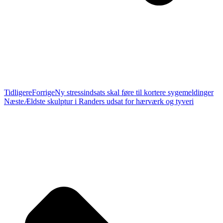
Tidligere
Forrige
Ny stressindsats skal føre til kortere sygemeldinger
Næste
Ældste skulptur i Randers udsat for hærværk og tyveri