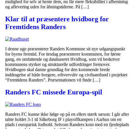
mulighed for selv at hente dem, nu får mere fleksibilitet i afhentning
og aflevering uden for åbningstiderne. På […]
Klar til at præsentere hvidborg for
Fremtidens Randers
I denne uge præsenterer Randers Kommune sit nye udgangspunkt
for byens fremtid. For tirsdag præsenterer kommunen, for første
gang, en omfattende og databaseret Hvidbog, som vil beskriver
kommunens styrker og strukturelle udfordringer fremover.
Hvidbogen skal danne grundlag for den kommende brede
inddragelse af både borgere, erhvervsliv og civilsamfund i projektet
“Fremtidens Randers”. Præsentationen vil finde […]
Randers FC missede Europa-spil
Randers FC kunne ikke følge op på en ellers stærk sæson: I går afte
tabte holdet 3-1 til Silkeborg IF i playoffkampen i Aarhus om en
plads i europæisk fodbold. Selvom Randers kom med en fjerdeplads