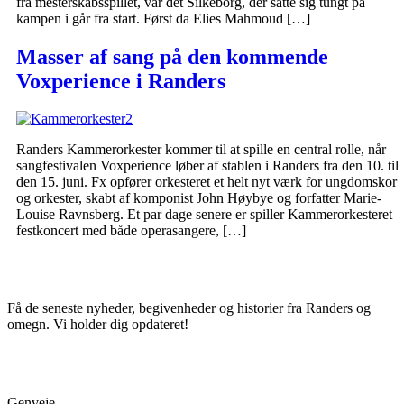
fra mesterskabsspillet, var det Silkeborg, der satte sig tungt på
kampen i går fra start. Først da Elies Mahmoud […]
Masser af sang på den kommende
Voxperience i Randers
Randers Kammerorkester kommer til at spille en central rolle, når
sangfestivalen Voxperience løber af stablen i Randers fra den 10. til
den 15. juni. Fx opfører orkesteret et helt nyt værk for ungdomskor
og orkester, skabt af komponist John Høybye og forfatter Marie-
Louise Ravnsberg. Et par dage senere er spiller Kammerorkesteret
festkoncert med både operasangere, […]
Få de seneste nyheder, begivenheder og historier fra Randers og
omegn. Vi holder dig opdateret!
Genveje