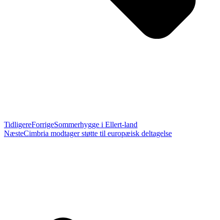
Tidligere
Forrige
Sommerhygge i Ellert-land
Næste
Cimbria modtager støtte til europæisk deltagelse