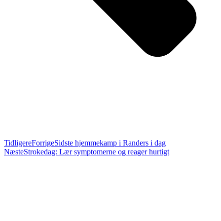
Tidligere
Forrige
Sidste hjemmekamp i Randers i dag
Næste
Strokedag: Lær symptomerne og reager hurtigt