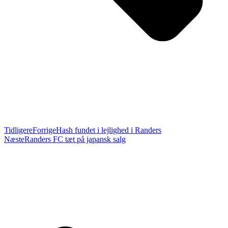
Tidligere
Forrige
Hash fundet i lejlighed i Randers
Næste
Randers FC tæt på japansk salg