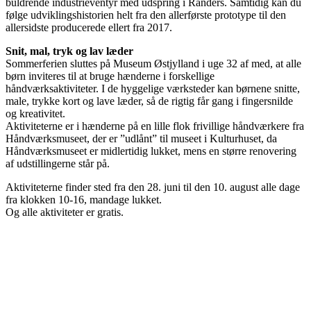
buldrende industrieventyr med udspring i Randers. Samtidig kan du
følge udviklingshistorien helt fra den allerførste prototype til den
allersidste producerede ellert fra 2017.
Snit, mal, tryk og lav læder
Sommerferien sluttes på Museum Østjylland i uge 32 af med, at alle
børn inviteres til at bruge hænderne i forskellige
håndværksaktiviteter. I de hyggelige værksteder kan børnene snitte,
male, trykke kort og lave læder, så de rigtig får gang i fingersnilde
og kreativitet.
Aktiviteterne er i hænderne på en lille flok frivillige håndværkere fra
Håndværksmuseet, der er ”udlånt” til museet i Kulturhuset, da
Håndværksmuseet er midlertidig lukket, mens en større renovering
af udstillingerne står på.
Aktiviteterne finder sted fra den 28. juni til den 10. august alle dage
fra klokken 10-16, mandage lukket.
Og alle aktiviteter er gratis.