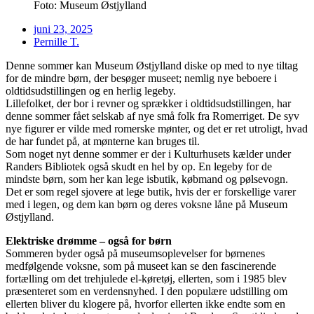
Foto: Museum Østjylland
juni 23, 2025
Pernille T.
Denne sommer kan Museum Østjylland diske op med to nye tiltag
for de mindre børn, der besøger museet; nemlig nye beboere i
oldtidsudstillingen og en herlig legeby.
Lillefolket, der bor i revner og sprækker i oldtidsudstillingen, har
denne sommer fået selskab af nye små folk fra Romerriget. De syv
nye figurer er vilde med romerske mønter, og det er ret utroligt, hvad
de har fundet på, at mønterne kan bruges til.
Som noget nyt denne sommer er der i Kulturhusets kælder under
Randers Bibliotek også skudt en hel by op. En legeby for de
mindste børn, som her kan lege isbutik, købmand og pølsevogn.
Det er som regel sjovere at lege butik, hvis der er forskellige varer
med i legen, og dem kan børn og deres voksne låne på Museum
Østjylland.
Elektriske drømme – også for børn
Sommeren byder også på museumsoplevelser for børnenes
medfølgende voksne, som på museet kan se den fascinerende
fortælling om det trehjulede el-køretøj, ellerten, som i 1985 blev
præsenteret som en verdensnyhed. I den populære udstilling om
ellerten bliver du klogere på, hvorfor ellerten ikke endte som en