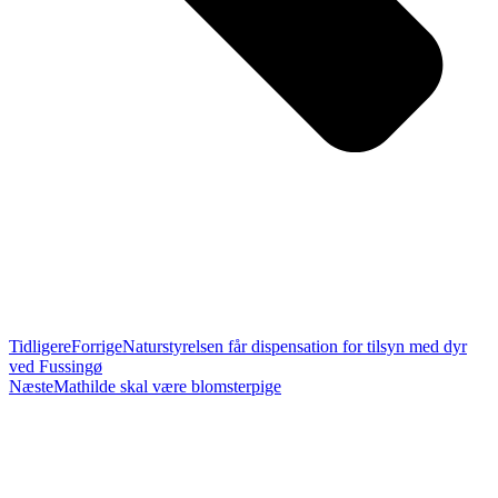
Tidligere
Forrige
Naturstyrelsen får dispensation for tilsyn med dyr
ved Fussingø
Næste
Mathilde skal være blomsterpige