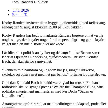
Foto: Randers Bibliotek
juli 3, 2026
Pernille T.
Korby Randers inviterer til en hyggelig eftermiddag med fællessang
søndag den 9. august klokken 15.00 på Skovbakken.
Korby Randers har bedt to markante Randers-borgere om at vælge
nogle sange, der betyder noget for dem personligt – og gerne krydre
valget med en lille historie eller anekdote.
I år bliver det politisk analytiker og debattør Louise Brown samt
leder af Operaen i Randers og byrådsmedlem Christian Koudahl
Bach, der skal stå for sangvalget.
“Gennem min barndom og ungdom har jeg sunget i kirkekor,
skolekor og også været med i et par bands,” fortæller Louise Brown.
Christian Koudahl Bach har altid været glad for musik. Fra hans
fodboldtid skal vi synge Queens “We are the Champions”, og hans
politiske engagement manifesteres med Per Dichs “Sådan er
kapitalismen”.
Arrangørerne opfordrer til, at man medbringer en klapstol, pude eller