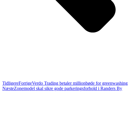
Tidligere
Forrige
Verdo Trading betaler millionbøde for greenwashing
Næste
Zonemodel skal sikre gode parkeringsforhold i Randers By