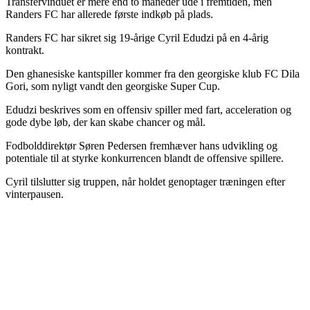
Transfervinduet er mere end to måneder ude i fremtiden, men
Randers FC har allerede første indkøb på plads.
Randers FC har sikret sig 19-årige Cyril Edudzi på en 4-årig
kontrakt.
Den ghanesiske kantspiller kommer fra den georgiske klub FC Dila
Gori, som nyligt vandt den georgiske Super Cup.
Edudzi beskrives som en offensiv spiller med fart, acceleration og
gode dybe løb, der kan skabe chancer og mål.
Fodbolddirektør Søren Pedersen fremhæver hans udvikling og
potentiale til at styrke konkurrencen blandt de offensive spillere.
Cyril tilslutter sig truppen, når holdet genoptager træningen efter
vinterpausen.