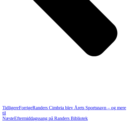
Tidligere
Forrige
Randers Cimbria blev Årets Sportsnavn – og mere
til
Næste
Eftermiddagssang på Randers Bibliotek