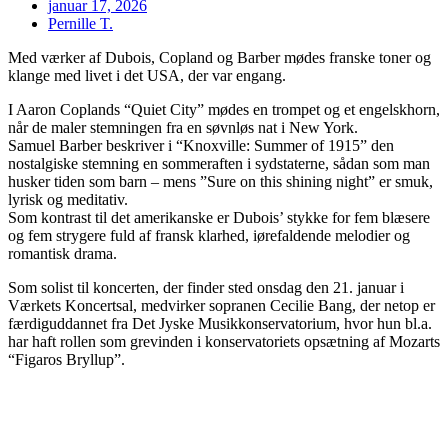
januar 17, 2026
Pernille T.
Med værker af Dubois, Copland og Barber mødes franske toner og
klange med livet i det USA, der var engang.
I Aaron Coplands “Quiet City” mødes en trompet og et engelskhorn,
når de maler stemningen fra en søvnløs nat i New York.
Samuel Barber beskriver i “Knoxville: Summer of 1915” den
nostalgiske stemning en sommeraften i sydstaterne, sådan som man
husker tiden som barn – mens ”Sure on this shining night” er smuk,
lyrisk og meditativ.
Som kontrast til det amerikanske er Dubois’ stykke for fem blæsere
og fem strygere fuld af fransk klarhed, iørefaldende melodier og
romantisk drama.
Som solist til koncerten, der finder sted onsdag den 21. januar i
Værkets Koncertsal, medvirker sopranen Cecilie Bang, der netop er
færdiguddannet fra Det Jyske Musikkonservatorium, hvor hun bl.a.
har haft rollen som grevinden i konservatoriets opsætning af Mozarts
“Figaros Bryllup”.