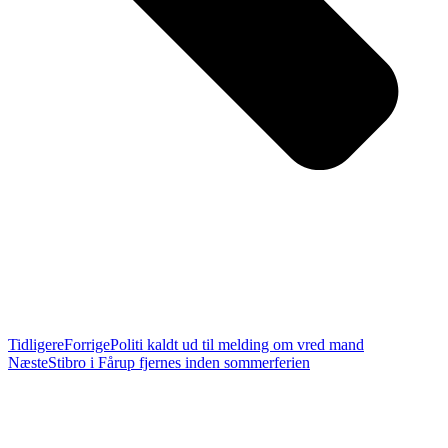
Tidligere
Forrige
Politi kaldt ud til melding om vred mand
Næste
Stibro i Fårup fjernes inden sommerferien