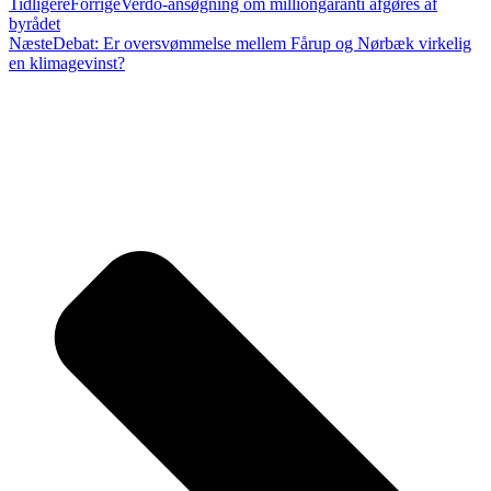
Tidligere
Forrige
Verdo-ansøgning om milliongaranti afgøres af
byrådet
Næste
Debat: Er oversvømmelse mellem Fårup og Nørbæk virkelig
en klimagevinst?