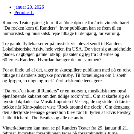
januar 20, 2026
Pernille T.
Randers Teater gør sig klar til at åbne dørene for årets vinterkabaret
“Da rocken kom til Randers”, hvor publikum kan se frem til en
humoristisk og musikalsk rejse tilbage til dengang, far var ung.
Tre gamle flyttekasser er på mystisk vis blevet sendt til Randers
Lokalhistoriske Arkiv, hele vejen fra USA. De viser sig at indeholde
plader, dagbøger, gamle udklip, plakater og tøj fra 50’ernes og
60’ernes Randers. Hvordan hænger det nu sammen?
For at finde ud af det, tager to skuespillere publikum med på en rejse
tilbage til datidens østjyske provinsby. Til fortællingen om Lisbeth
og Jørgen, to unge og rock’n’roll-elskende teenagere.
“Da rock’en kom til Randers” er en morsom, musikalsk men også
øjenåbnende kabaret om den tidlige rock’n’roll. Om at skaffe sig de
nyeste lakplader fra Musik-Importen i Vestergade og sidde på første
række når Kino-palæet viste ‘Rock around the clock’. Om dengang
den allerførste teenage-generation blev født til lyden af Elvis Presley,
Little Richard, The Beatles og alle de andre.
Vinterkabareten kan man se på Randers Teater fra 29. januar til 21.
februar, hvorefter forestillingen tager på forsamlingshus-turné.