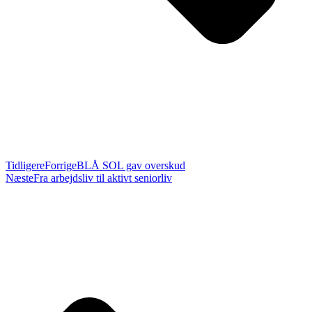
Tidligere
Forrige
BLÅ SOL gav overskud
Næste
Fra arbejdsliv til aktivt seniorliv