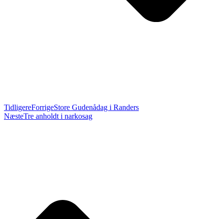
Tidligere
Forrige
Store Gudenådag i Randers
Næste
Tre anholdt i narkosag