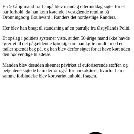
En 50-årig mand fra Langå blev mandag eftermiddag sigtet for et
par forhold, da han kom kørende i vestgående retning på
Dronningborg Boulevard i Randers det nordøstlige Randers.
Her blev han bragt til standsning af en patrulje fra Østjyllands Politi.
Et opslag i politiets systemer viste, at den 50-årige mand ikke havde
førerret til det pågældende køretøj, som han kørte rundt i med en
trailer spændt bag på, og han blev derfor sigtet for at have kørt uden
den nødvendige tilladelse.
Manden blev desuden skønnet påvirket af euforiserende stoffer, og
betjentene sigtede ham derfor også for narkokørsel, hvorfor han i
samme forbindelse blev kortvarigt anholdt i sagen.