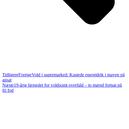
Tidligere
Forrige
Vold i supermarked: Kastede energidrik i maven på
ansat
Næste
19-årig fængslet for voldsomt overfald – to mænd fortsat på
fri fod