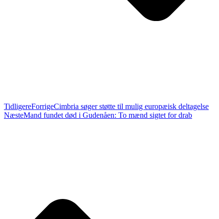
Tidligere
Forrige
Cimbria søger støtte til mulig europæisk deltagelse
Næste
Mand fundet død i Gudenåen: To mænd sigtet for drab