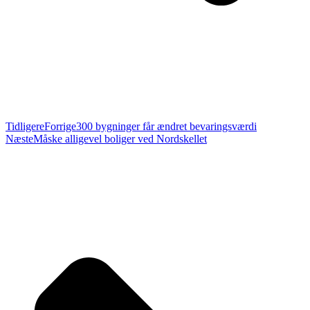
Tidligere
Forrige
300 bygninger får ændret bevaringsværdi
Næste
Måske alligevel boliger ved Nordskellet