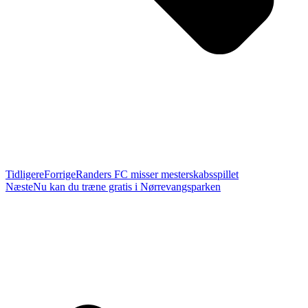
Tidligere
Forrige
Randers FC misser mesterskabsspillet
Næste
Nu kan du træne gratis i Nørrevangsparken