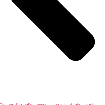
Tidligere
Forrige
Kommunen inviterer til at fejre valget