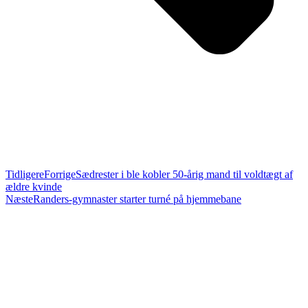
Tidligere
Forrige
Sædrester i ble kobler 50-årig mand til voldtægt af
ældre kvinde
Næste
Randers-gymnaster starter turné på hjemmebane