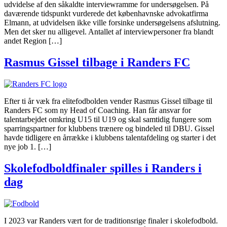
udvidelse af den såkaldte interviewramme for undersøgelsen. På
daværende tidspunkt vurderede det københavnske advokatfirma
Elmann, at udvidelsen ikke ville forsinke undersøgelsens afslutning.
Men det sker nu alligevel. Antallet af interviewpersoner fra blandt
andet Region […]
Rasmus Gissel tilbage i Randers FC
Efter ti år væk fra elitefodbolden vender Rasmus Gissel tilbage til
Randers FC som ny Head of Coaching. Han får ansvar for
talentarbejdet omkring U15 til U19 og skal samtidig fungere som
sparringspartner for klubbens trænere og bindeled til DBU. Gissel
havde tidligere en årrække i klubbens talentafdeling og starter i det
nye job 1. […]
Skolefodboldfinaler spilles i Randers i
dag
I 2023 var Randers vært for de traditionsrige finaler i skolefodbold.