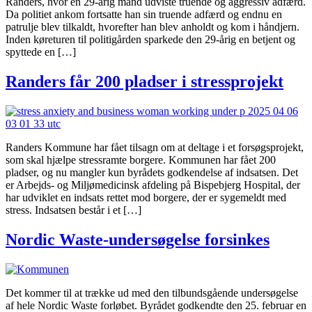
Randers, hvor en 29-årig mand udviste truende og aggressiv adfærd.
Da politiet ankom fortsatte han sin truende adfærd og endnu en
patrulje blev tilkaldt, hvorefter han blev anholdt og kom i håndjern.
Inden køreturen til politigården sparkede den 29-årig en betjent og
spyttede en […]
Randers får 200 pladser i stressprojekt
Randers Kommune har fået tilsagn om at deltage i et forsøgsprojekt,
som skal hjælpe stressramte borgere. Kommunen har fået 200
pladser, og nu mangler kun byrådets godkendelse af indsatsen. Det
er Arbejds- og Miljømedicinsk afdeling på Bispebjerg Hospital, der
har udviklet en indsats rettet mod borgere, der er sygemeldt med
stress. Indsatsen består i et […]
Nordic Waste-undersøgelse forsinkes
Det kommer til at trække ud med den tilbundsgående undersøgelse
af hele Nordic Waste forløbet. Byrådet godkendte den 25. februar en