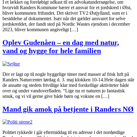
I et lækket og foreløbigt udkast til en advokatundersøgelse, om
hvorvidt Randers Kommune bærer et ansvar for et jordskred i Ølst,
bliver kommunen frifundet. Det skriver TV2 Østjylland, som er i
besiddelse af dokumentet. Især når det gælder ansvaret for selve
jordskreddet, der fandt sted på Nordic Wastes ejendom i december
2023, bliver kommunen angiveligt […]
Oplev Gudenåen – en dag med natur,
vand og hygge for hele familien
Der er lagt op til nogle hyggelige timer med masser af frisk luft på
Randers Naturcenter lørdag d. 3. maj klokken 10-14.Hele dagen står
de ansatte og stedets frivillige klar med forskellige aktiviteter både
over og under vandoverfladen. “Lige nu er naturen jo fantastisk
smuk, og vi vil gerne give både børn og voksne en […]
Mand gik amok på betjente i Randers NØ
Politiet rykkede i går eftermiddag til en adresse i det nordøstlige