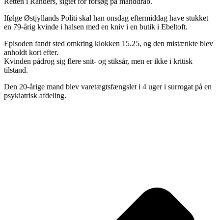
Retten i Randers, sigtet for forsøg på manddrab.
Ifølge Østjyllands Politi skal han onsdag eftermiddag have stukket
en 79-årig kvinde i halsen med en kniv i en butik i Ebeltoft.
Episoden fandt sted omkring klokken 15.25, og den mistænkte blev
anholdt kort efter.
Kvinden pådrog sig flere snit- og stiksår, men er ikke i kritisk
tilstand.
Den 20-årige mand blev varetægtsfængslet i 4 uger i surrogat på en
psykiatrisk afdeling.