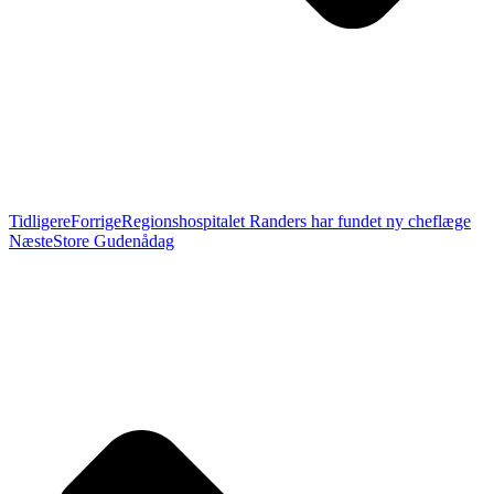
Tidligere
Forrige
Regionshospitalet Randers har fundet ny cheflæge
Næste
Store Gudenådag