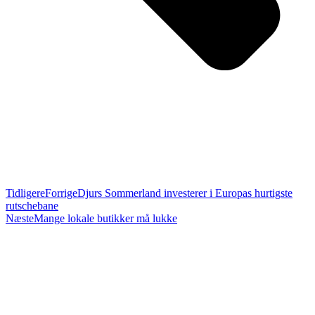
Tidligere
Forrige
Djurs Sommerland investerer i Europas hurtigste
rutschebane
Næste
Mange lokale butikker må lukke